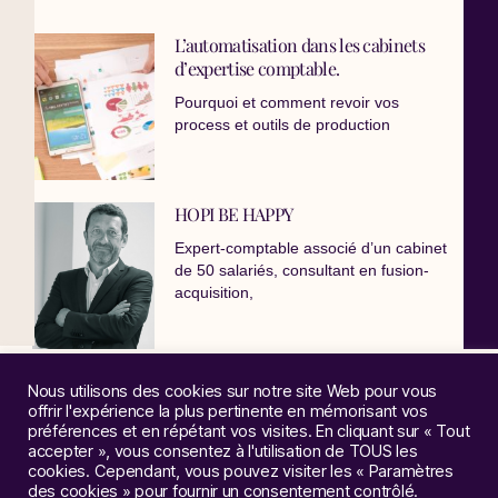
L’automatisation dans les cabinets
d’expertise comptable.
Pourquoi et comment revoir vos
process et outils de production
HOPI BE HAPPY
Expert-comptable associé d’un cabinet
de 50 salariés, consultant en fusion-
acquisition,
Nous utilisons des cookies sur notre site Web pour vous
offrir l'expérience la plus pertinente en mémorisant vos
préférences et en répétant vos visites. En cliquant sur « Tout
accepter », vous consentez à l'utilisation de TOUS les
cookies. Cependant, vous pouvez visiter les « Paramètres
des cookies » pour fournir un consentement contrôlé.